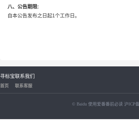
八、公告期限:
自本公告发布之日起1个工作日。
寻标宝
联系我们
首页
联系客服
© Baidu
使用爱番番前必读
沪ICP备
NEW
HOT