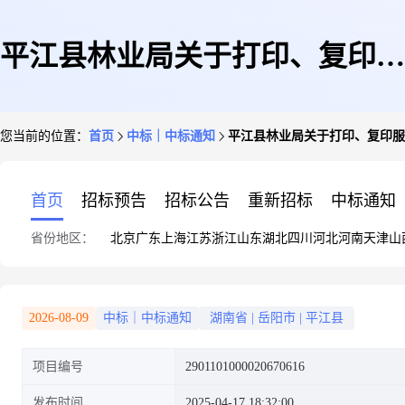
平江县林业局关于打印、复印服
您当前的位置：
首页
中标｜中标通知
平江县林业局关于打印、复印服
务的网上超市采购项目成交公告
首页
招标预告
招标公告
重新招标
中标通知
省份地区：
北京
广东
上海
江苏
浙江
山东
湖北
四川
河北
河南
天津
山
2026-08-09
中标｜中标通知
湖南省
|
岳阳市
|
平江县
项目编号
2901101000020670616
发布时间
2025-04-17 18:32:00