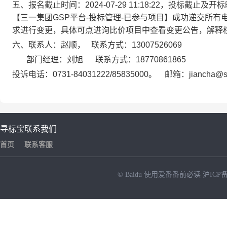
五、报名截止时间：2024-07-29 11:18:22，投标截止及开标
【三一集团GSP平台-投标管理-已参与项目】成功递交所有
求进行变更，具体可点进询比价项目中查看变更公告，解释
六、联系人：赵顺， 联系方式：13007526069
部门经理：刘旭 联系方式：18770861865
投诉电话：0731-84031222/85835000。 邮箱：jiancha@sany
寻标宝
联系我们
首页
联系客服
© Baidu
使用爱番番前必读
沪ICP备
NEW
HOT