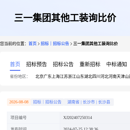
三一集团其他工装询比价
您当前的位置：
首页
招标｜招标公告
三一集团其他工装询比价
首页
招标预告
招标公告
重新招标
中标通知
省份地区：
北京
广东
上海
江苏
浙江
山东
湖北
四川
河北
河南
天津
山
2026-08-08
招标｜招标公告
湖南省
|
长沙市
|
长沙县
项目编号
XJ202407250314
发布时间
2024-07-25 12:38:36