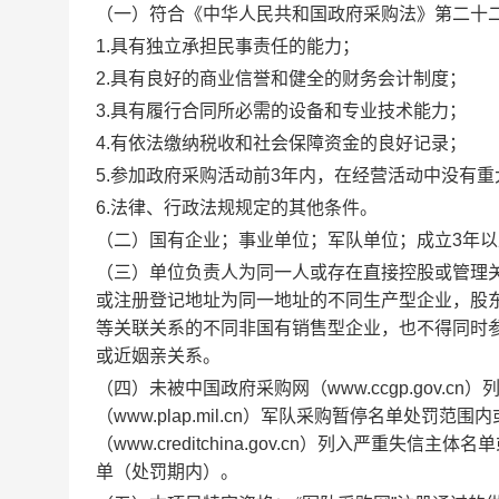
（一）
符合《中华人民共和国政府采购法》第二十
1.具有独立承担民事责任的能力；
2.具有良好的商业信誉和健全的财务会计制度；
3.具有履行合同所必需的设备和专业技术能力；
4.有依法缴纳税收和社会保障资金的良好记录；
5.参加政府采购活动前3年内，在经营活动中没有
6.法律、行政法规规定的其他条件。
（二）
国有企业；事业单位；军队单位；成立
3年
（
三
）
单位负责人为同一人或存在直接控股
或
管理
或注册登记地址
为同一地址的
不同
生产型企业，
股
等关联关系的不同非国有销售型企业，也不得
同时
或
近
姻
亲
关系。
（
四
）
未被中国政府采购网（
www.ccgp.gov.cn
）
（
www.plap.mil.cn
）军队采购暂停名单处罚范围内
（
www.creditchina.gov.cn
）列入严重失信主体名单
单（处罚期内）。