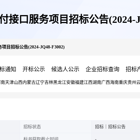
接口服务项目招标公告(2024-JQ48
招标公告(2024-JQ48-F3002)
标通知
开标公示
候选人公示
企业招标查询
招标
河南
天津
山西
内蒙古
辽宁
吉林
黑龙江
安徽
福建
江西
湖南
广西
海南
重庆
贵州
招标状态
招标｜招标公告
标书获取截止时间