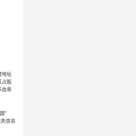
营地址
互占股
系血亲
国”
法失信名