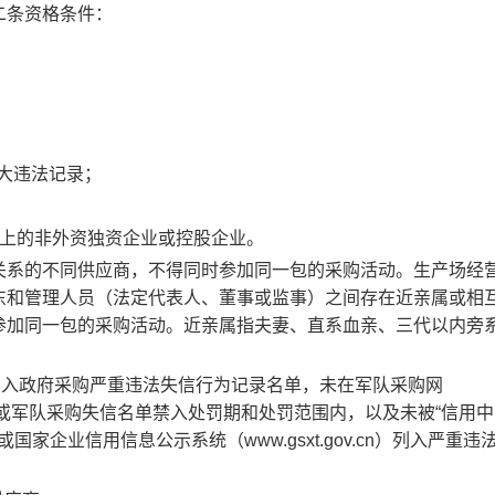
二条资格条件
：
重大违法记录；
以上的非外资独资企业或控股企业。
关系的不同供应商，不得同时参加同一包的采购活动。生产场
经
东和管理人员（法定代表人、董事
或
监事）之间存在近亲属或相
参加同一包的采购活动
。近亲属
指
夫妻
、直系血亲、三代以内旁
列入政府采购严重违法失信行为记录名单，未在军队采购网
或军队采购失信名单禁入处罚期
和处罚范围
内，以及未被
“信用中
或国家企业信用信息公示系统（
www.gsxt.gov.cn
）列入严重违