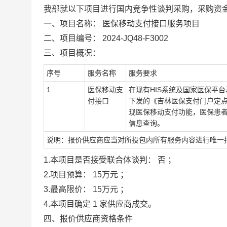
我部就以下项目进行国内竞争性谈判采购，采购资
一、项目名称：
医保移动支付接口
服务
项目
二、项目编号：
2024-JQ48-F3002
三、项目概况：
序号
服务名称
服务要求
1
医保移动支
在现有HIS系统及国家医保平
付接口
下发的《吉林医保支付门户定
现医保移动支付功能，医保患
信息查询。
说明：
报价供应商
应当
对所投包内所有
服务内容
进行
唯一
1.本项目是否接受联合体
谈判：
否
；
2.项目预算：
15万元
；
3.最高限价：
15万元
；
4.本项目
确定
1
家供应商成交。
四、报价供应商资格条件