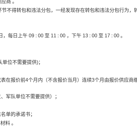
供应商
。
环节不得转包和违法分包，一经发现存在转包和违法分包行为，
日
，每日
上午
09
:
00
至
11
:
00
，下午
13
:
00
至
17
:
00
。
队单位不需要提供)；
代表在
报价前
4个月内（不含报价当月）连续3个月由报价供应商
位、军队单位不需要提供）
；
信名单的承诺书
；
明材料
。