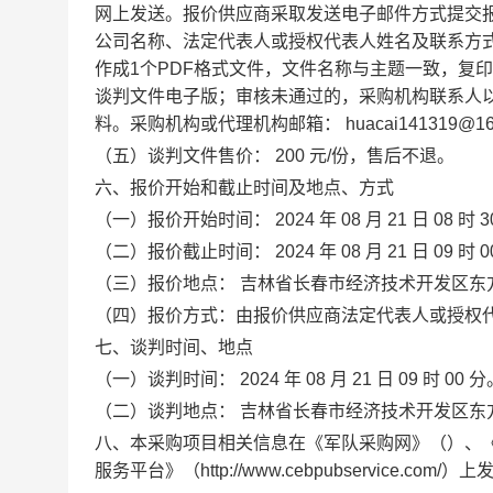
网上发送。报价供应商采取发送
电子邮件
方式提交
公司名称、法定代表人或授权代表人
姓名
及
联系方
作成
1个PDF格式文件，文件名称与主题一致，复
谈判文件电子版；审核未通过的，采购
机构联系人
料。采购机构或代理机构邮箱
：
huacai141319@1
（
五
）
谈判
文件售价：
200
元
/份，售后不退。
六、报价开始和截止时间及地点、方式
（一）报价
开始时间：
2024
年
08
月
21
日
08
时
3
（二）报价
截止时间：
2024
年
08
月
21
日
09
时
0
（三）报价
地点：
吉林省长春市经济技术开发区东
（四）报价方式：由报价供应商法定代表人或授权
七、谈判时间、地点
（一）谈判时间：
2024
年
08
月
21
日
09
时
00
分
（二）谈判地点：
吉林省长春市经济技术开发区东
八
、
本采购项目相关信息在《军队采购网》（
）
、
服务平台》（http://www.cebpubservice.com/）
上