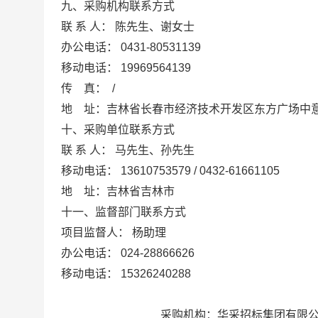
九
、采购机构联系方式
联
系
人：
陈先生、谢女士
办公电话：
0431-80531139
移动电话：
19969564139
传
真：
/
地
址：
吉林省长春市经济技术开发区东方广场中
十、采购单位联系方式
联
系
人：
马先生、孙先生
移动电话：
13610753579 / 0432-61661105
地
址：
吉林省吉林市
十
一
、监督部门联系方式
项目监督人：
杨助理
办公电话：
024-28866626
移动电话：
15326240288
采购机构：
华采招标集团有限