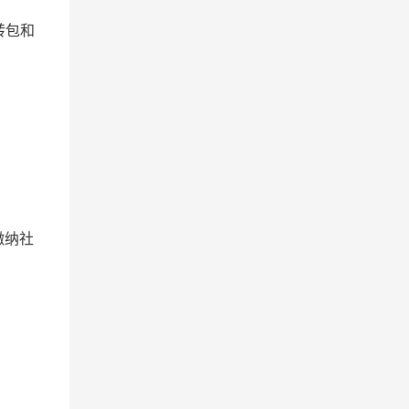
转包和
缴纳社