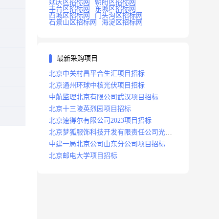
延庆区招标网
朝阳区招标网
丰台区招标网
东城区招标网
西城区招标网
门头沟区招标网
石景山区招标网
海淀区招标网
最新采购项目
北京中关村昌平合生汇项目招标
北京通州环球中核光伏项目招标
中航监理北京有限公司武汉项目招标
北京十三陵英烈园项目招标
北京速得尔有限公司2023项目招标
北京梦狐服饰科技开发有限责任公司光绿
能项目招标公告
中建一局北京公司山东分公司项目招标
北京邮电大学项目招标