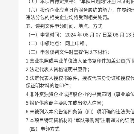
（五）本项目特定资格：
“军队采购网”注册通过的
（
六）报价企业应当具备服务履约的能力，在履约
违法分包的相关企业均将受到相关处罚。
五、谈判文件申领时间、地点、方式
（一）
申领
时间
：
2024
年
08
月
07
日至
08
月
13
（二）
申领地点
：
网上申领
。
（
三
）
申领谈判文件
时需提供以下
材料
：
1.
营业执照或事业单位法人证书复印件加盖公章
(军
2.法定代表人资格证明书原件；
3.法定代表人授权书原件，授权代表身份证和授权
保证明材料的复印件；
4.
非外资
独资
企业或控股企业的书面声明
（事业单
5.
报价供应商
主要股东或出资人信息
；
6.
未被列入本公告第四条第（四）项明确的违法失
7.本项目
特定资格
材料
“军队采购网”注册通过的
证
(四）申领
方式