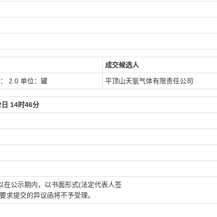
成交候选人
： 2.0 单位：罐
平顶山天氩气体有限责任公司
2日 14时46分
以在公示期内，以书面形式(法定代表人签
照要求提交的异议函将不予受理。