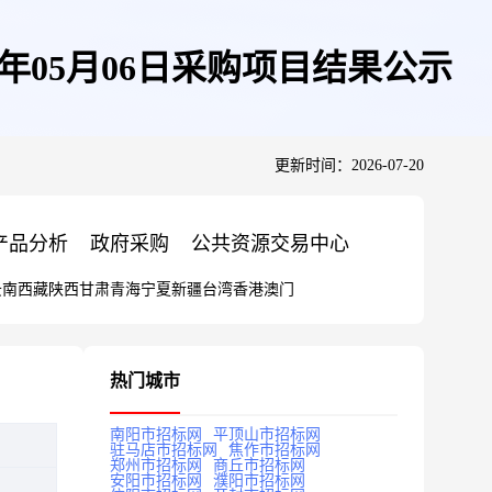
25年05月06日采购项目结果公示
更新时间：2026-07-20
产品分析
政府采购
公共资源交易中心
云南
西藏
陕西
甘肃
青海
宁夏
新疆
台湾
香港
澳门
热门城市
南阳市招标网
平顶山市招标网
驻马店市招标网
焦作市招标网
郑州市招标网
商丘市招标网
安阳市招标网
濮阳市招标网