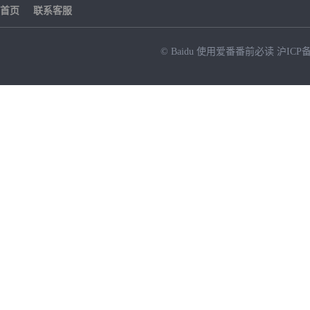
首页
联系客服
© Baidu
使用爱番番前必读
沪ICP备
NEW
HOT
暂时没有搜索结果…