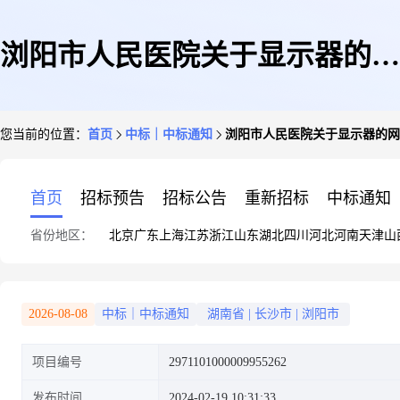
浏阳市人民医院关于显示器的网
您当前的位置：
首页
中标｜中标通知
浏阳市人民医院关于显示器的网
上超市采购项目成交公告6
首页
招标预告
招标公告
重新招标
中标通知
省份地区：
北京
广东
上海
江苏
浙江
山东
湖北
四川
河北
河南
天津
山
2026-08-08
中标｜中标通知
湖南省
|
长沙市
|
浏阳市
项目编号
2971101000009955262
发布时间
2024-02-19 10:31:33