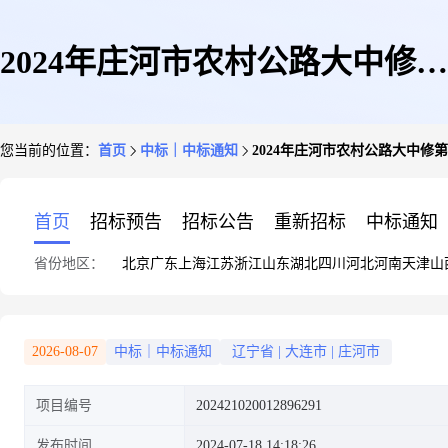
2024年庄河市农村公路大中修第
您当前的位置：
首页
中标｜中标通知
2024年庄河市农村公路大中修
一批计划项目施工(一标段)
首页
招标预告
招标公告
重新招标
中标通知
省份地区：
北京
广东
上海
江苏
浙江
山东
湖北
四川
河北
河南
天津
山
2026-08-07
中标｜中标通知
辽宁省
|
大连市
|
庄河市
项目编号
202421020012896291
发布时间
2024-07-18 14:18:26