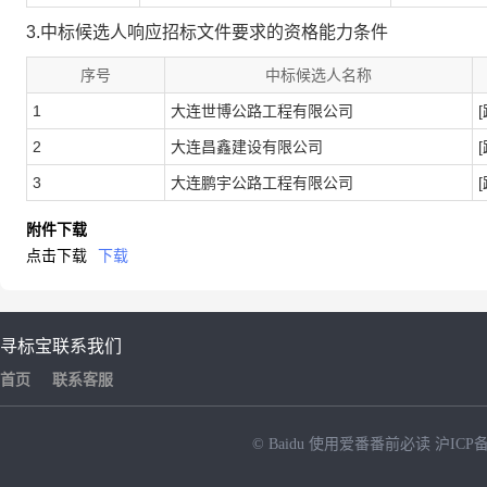
3.中标候选人响应招标文件要求的资格能力条件
序号
中标候选人名称
1
大连世博公路工程有限公司
2
大连昌鑫建设有限公司
3
大连鹏宇公路工程有限公司
附件下载
点击下载
下载
寻标宝
联系我们
首页
联系客服
© Baidu
使用爱番番前必读
沪ICP备