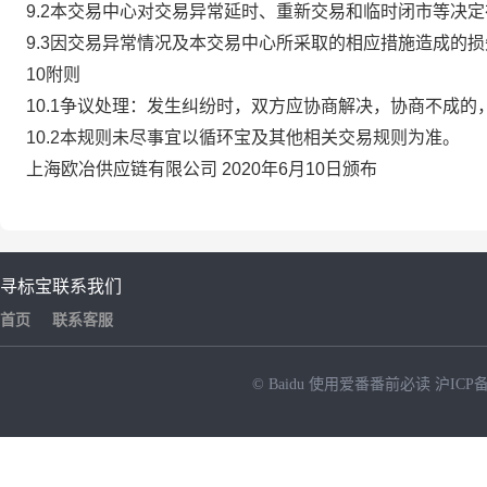
9.2本交易中心对交易异常延时、重新交易和临时闭市等决
9.3因交易异常情况及本交易中心所采取的相应措施造成的
10附则
10.1争议处理：发生纠纷时，双方应协商解决，协商不成
10.2本规则未尽事宜以循环宝及其他相关交易规则为准。
上海欧冶供应链有限公司 2020年6月10日颁布
寻标宝
联系我们
首页
联系客服
© Baidu
使用爱番番前必读
沪ICP备
NEW
HOT