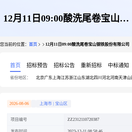
12月11日09:00酸洗尾卷宝山钢
您当前的位置：
首页
12月11日09:00酸洗尾卷宝山钢铁股份有限公司
铁股份有限公司
首页
招标预告
招标公告
重新招标
中标通知
省份地区：
北京
广东
上海
江苏
浙江
山东
湖北
四川
河北
河南
天津
山
2026-08-06
上海市
|
宝山区
项目编号
ZZ2312110720387
发布时间
2023-12-11 08:58:46