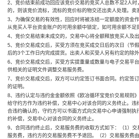
2、竞价结束前成功回应该竞价交易的竞买人总数不足2人
的，则该竞价流标，流标的竞价标的物交还出卖人处理。卖
3、为确保交易的有效性，回应时将被冻结一定额度的资金
从竞买人平台资金账户的可用余额中锁定，如可用余额不足
4、竞价交易结束未成交的，交易中心将全额释放竞买人及
5、竞价交易成交后，买受方须在竞买成交日后的次日（节假
后的3个工作日内完成提货。出卖人和买受人另有约定的除
6、竞价交易成交后，买受方实提重量或数量与电子交易平
供相关的证明文件调整交易服务费。
7、竞价交易成交后，双方可以约定签订书面合同。约定签
的证明。
8、违约认定与违约金金额依照《欧冶循环宝竞价交易规则
给守约方作为违约补偿，交易中心对该合同的义务终止。违
合违约确认的，守约方可以书面方式向交易中心申请强制执
约补偿，交易中心对该合同的义务终止。
9、合同违约终止后，交易服务费的收取方式如下：（1）
服务费，违约方的交易服务费不予退回。（2）交易服务费