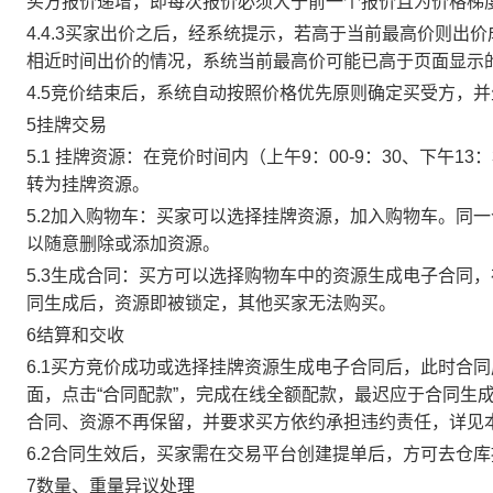
买方报价递增，即每次报价必须大于前一个报价且为价格梯
4.4.3买家出价之后，经系统提示，若高于当前最高价则
相近时间出价的情况，系统当前最高价可能已高于页面显示
4.5竞价结束后，系统自动按照价格优先原则确定买受方，
5挂牌交易
5.1 挂牌资源：在竞价时间内（上午9：00-9：30、下午1
转为挂牌资源。
5.2加入购物车：买家可以选择挂牌资源，加入购物车。同
以随意删除或添加资源。
5.3生成合同：买方可以选择购物车中的资源生成电子合同
同生成后，资源即被锁定，其他买家无法购买。
6结算和交收
6.1买方竞价成功或选择挂牌资源生成电子合同后，此时合同
面，点击“合同配款”，完成在线全额配款，最迟应于合同生成当
合同、资源不再保留，并要求买方依约承担违约责任，详见
6.2合同生效后，买家需在交易平台创建提单后，方可去仓
7数量、重量异议处理