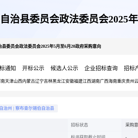
治县委员会政法委员会2025年
县委员会政法委员会2025年5月至6月20政府采购意向
标通知
开标公示
候选人公示
企业招标查询
招标
河南
天津
山西
内蒙古
辽宁
吉林
黑龙江
安徽
福建
江西
湖南
广西
海南
重庆
贵州
自治州
|
察布查尔锡伯自治县
招标状态
采购
标书获取截止时间