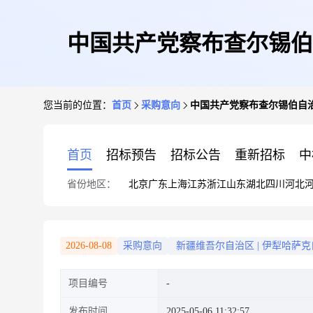
中国共产党察布查尔锡伯自
您当前的位置：
首页
采购意向
中国共产党察布查尔锡伯自治
首页
招标预告
招标公告
重新招标
中
省份地区：
北京
广东
上海
江苏
浙江
山东
湖北
四川
河北
2026-08-08
采购意向
新疆维吾尔自治区
|
伊犁哈萨克
项目编号
发布时间
2025-05-06 11:32:57