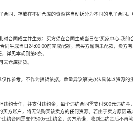
电子合同，存放在不同仓库的资源将自动拆分为不同的电子合同。
此时合同成立并生效；买方须在合同生成当日在“买家中心-我的合
合同生成当日24:00:00前完成配款。若买方逾期未配款，卖方
任，详见本规则第8条。
方可去仓库提货。
息仅作参考，不作为提货依据，数量异议解决办法具体以资源的
承担违约责任，并支付违约金，每个违约合同需支付500元违约金
责任的买方账户，将无法购买该卖方的任何资源。若由于卖方原因造
违约合同需支付500元违约金，买方承诺，收到违约金后不再