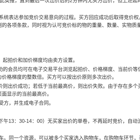
以此类推，直到最后一次出价后的2分钟内无买方出价，但上述延
易系统表达参加竞价交易意向的过程。买方回应成功后取得竞价权
则的各项条款，同时视为认可竞价标的物的重量、数量、实物质
物，起拍价和加价梯度均由卖方设置。
应成功的会员均可在电子交易平台浏览起拍价、价格梯度、当前价等
为价格梯度的整数倍。买方可以按出价原则多次出价。
最高价则出价成功；若低于当前最高价，则出价失败。由于存在多个
页面显示的当前最高价。
买受方，并生成电子合同。
0、下午13：30-14：00）无买家出价的单卷，不再延时竞价，自动
物车。同一个资源，可以被多个买家选入购物车，在购物车环节，