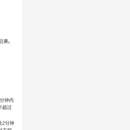
后果。
2分钟内
不超过
此2分钟