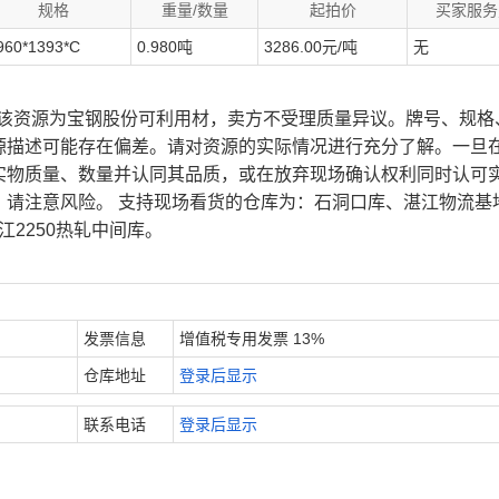
规格
重量/数量
起拍价
买家服务
960*1393*C
0.980吨
3286.00元/吨
无
、该资源为宝钢股份可利用材，卖方不受理质量异议。牌号、规格
源描述可能存在偏差。请对资源的实际情况进行充分了解。一旦
实物质量、数量并认同其品质，或在放弃现场确认权利同时认可
，请注意风险。 支持现场看货的仓库为：石洞口库、湛江物流基
江2250热轧中间库。
发票信息
增值税专用发票 13%
仓库地址
登录后显示
联系电话
登录后显示