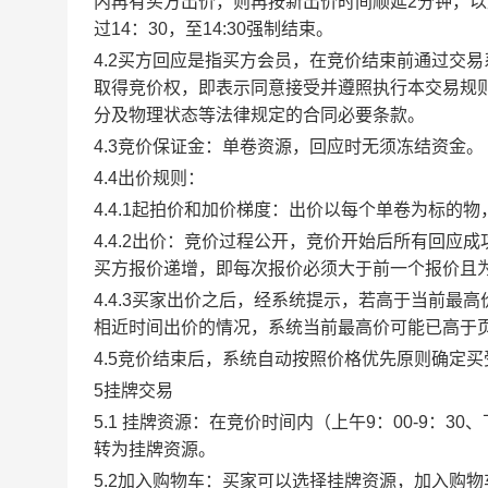
内再有买方出价，则再按新出价时间顺延2分钟，
过14：30，至14:30强制结束。
4.2买方回应是指买方会员，在竞价结束前通过交
取得竞价权，即表示同意接受并遵照执行本交易规
分及物理状态等法律规定的合同必要条款。
4.3竞价保证金：单卷资源，回应时无须冻结资金。
4.4出价规则：
4.4.1起拍价和加价梯度：出价以每个单卷为标的
4.4.2出价：竞价过程公开，竞价开始后所有回
买方报价递增，即每次报价必须大于前一个报价且
4.4.3买家出价之后，经系统提示，若高于当前
相近时间出价的情况，系统当前最高价可能已高于
4.5竞价结束后，系统自动按照价格优先原则确定
5挂牌交易
5.1 挂牌资源：在竞价时间内（上午9：00-9：3
转为挂牌资源。
5.2加入购物车：买家可以选择挂牌资源，加入购