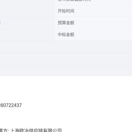
开标时间
司
预算金额
中标金额
60722437
票方: 上海欧冶供应链有限公司