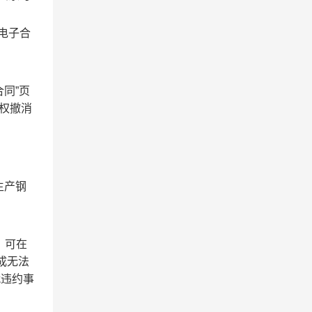
电子合
同”页
有权撤消
生产钢
，可在
成无法
就违约事