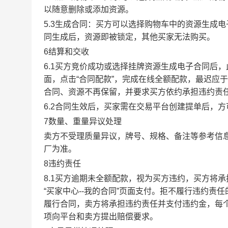
以随意删除或添加资源。
5.3生成合同：买方可以选择购物车中的资源生成
同生成后，资源即被锁定，其他买家无法购买。
6结算和交收
6.1买方竞价成功或选择挂牌资源生成电子合同后，
面，点击“合同配款”，完成在线全额配款，最迟应于
合同、资源不再保留，并要求买方依约承担违约责
6.2合同生效后，买家需在交易平台创建提单后，
7数量、重量异议处理
卖方不受理质量异议，牌号、规格、备注等参考信
厂为准。
8违约责任
8.1买方逾期未全额配款，视为买方违约，买方将
“买家中心--我的合同”页面支付。拒不履行违约
履行合同，卖方将承担违约责任并支付违约金，每个
项向平台和卖方提出赔偿要求。