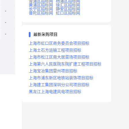
青浦区招标网
杨浦区招标网
黄浦区招标网
徐汇区招标网
长宁区招标网
静安区招标网
普陀区招标网
虹口区招标网
最新采购项目
上海市虹口区商务委员会项目招标
上海土石方运输工程项目招标
上海市松江区南大居菜场项目招标
上海第六人民医院东院扩建工程项目招标
上海宝冶集团雷州项目招标
上海市浦东新区地铁站装饰项目招标
上海建工集团深圳分公司项目招标
黑龙江上海电建风电项目招标