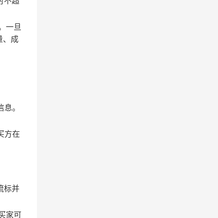
时不超
。一旦
量、成
信息。
买方在
流标并
买家可