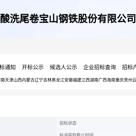
酸洗尾卷宝山钢铁股份有限公司
标通知
开标公示
候选人公示
企业招标查询
招标
河南
天津
山西
内蒙古
辽宁
吉林
黑龙江
安徽
福建
江西
湖南
广西
海南
重庆
贵州
招标状态
标书获取截止时间