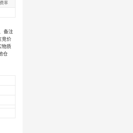
费率
、备注
在竞价
实物质
地仓