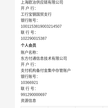
上海欧冶供应链有限公司
开 户 行：
工行宝钢国贸支行
银行账号：
1001153819003214507
联 行 号：
102290015387
个人会员
账户名称：
东方付通信息技术有限公司
开 户 行：
支付机构备付金集中存管账户
银行账号：
10366921
联 行 号：
991290000697
资源信息