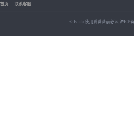
首页
联系客服
© Baidu
使用爱番番前必读
沪ICP备
NEW
HOT
暂时没有搜索结果…