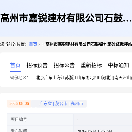
高州市嘉锐建材有限公司石鼓镇
您当前的位置：
首页
高州市嘉锐建材有限公司石鼓镇九罡砂浆搅拌站
九罡砂浆搅拌站建设项目环境影
首页
招标预告
招标公告
重新招标
中标通知
省份地区：
北京
广东
上海
江苏
浙江
山东
湖北
四川
河北
河南
天津
山
响报告表受理公告
2026-08-06
广东省
|
茂名市
|
高州市
项目编号
发布时间
2026-04-24 15:51:44