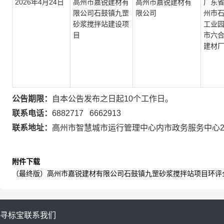
2026年4月24日
高州市嘉锐建材有
高州市嘉锐建材有
广东
限公司石鼓镇九罡
限公司
州市
砂浆搅拌站建设项
工业
目
市六
建材
公告期限：
自本公告发布之日起10个工作日。
联系电话：
6882717 6662913
联系地址：
高州市智慧城市运行管理中心内市政务服务中心2楼
附件下载
（最终版）高州市嘉锐建材有限公司石鼓镇九罡砂浆搅拌站项目环评全本
寻标宝
联系我们