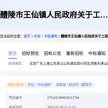
醴陵市王仙镇人民政府关于工程
您当前的位置：
首页
中标｜中标通知
醴陵市王仙镇人民政府关于工程
设计服务的网上超市采购项目成
首页
招标预告
招标公告
重新招标
中标通知
省份地区：
北京
广东
上海
江苏
浙江
山东
湖北
四川
河北
河南
天津
山
交公告
2026-08-10
中标｜中标通知
湖南省
|
株洲市
|
醴陵市
项目编号
2791101000020512784
发布时间
2025-07-29 11:11:51