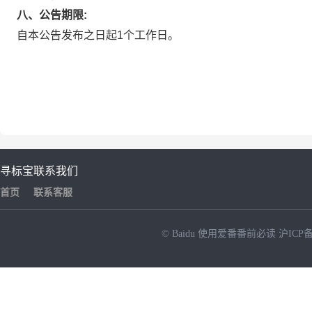
八、公告期限:
自本公告发布之日起1个工作日。
寻标宝
联系我们
首页
联系客服
© Baidu
使用爱番番前必读
沪ICP备
NEW
HOT