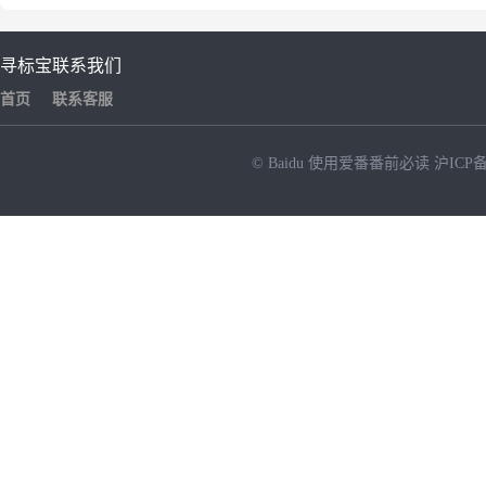
寻标宝
联系我们
首页
联系客服
© Baidu
使用爱番番前必读
沪ICP备
NEW
HOT
暂时没有搜索结果…