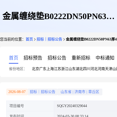
金属缠绕垫B0222DN50PN63厚
您当前的位置：
首页
招标｜招标公告
金属缠绕垫B0222DN50PN63厚4
4.5mm
首页
招标预告
招标公告
重新招标
中标通知
省份地区：
北京
广东
上海
江苏
浙江
山东
湖北
四川
河北
河南
天津
山
2026-08-07
招标｜招标公告
山东省
|
济南市
|
章丘区
项目编号
SQGY20240329044
发布时间
2024-03-30 08:33:14