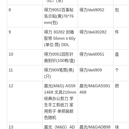
（红）(支)
8
得力9052百事帖
得力/deli9052
包
告示贴(黄)76*76
mm(包)
9
得力 30282 封箱
得力/deli30282
件
胶带 55mmｘ60y
(单位:筒) DDL
10
得力0051回形针
得力/deli0051
盒
曲别针(100枚/盒)
11
得力909笔筒(黑)
得力/deli909
个
(只)
12
晨光(M&G) ASS9
晨光/M&GASS91
把
1468 文具210mm
468
经典办公剪刀 学
生手工剪纸刀 家
用剪子 单把装颜
色随机
13
晨光（M&G）AD
晨光/M&GADB98
块