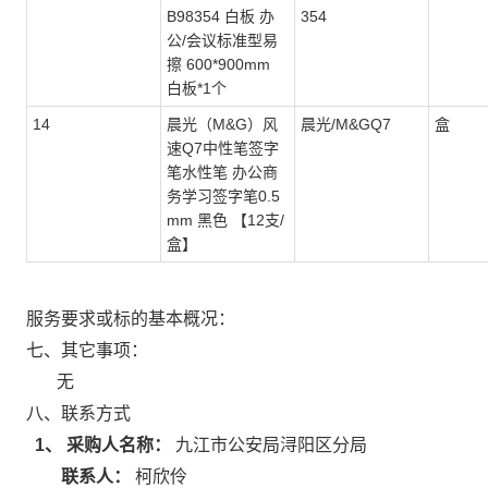
B98354 白板 办
354
公/会议标准型易
擦 600*900mm
白板*1个
14
晨光（M&G）风
晨光/M&GQ7
盒
速Q7中性笔签字
笔水性笔 办公商
务学习签字笔0.5
mm 黑色 【12支/
盒】
服务要求或标的基本概况：
七、其它事项：
无
八、联系方式
1、 采购人名称：
九江市公安局浔阳区分局
联系人：
柯欣伶