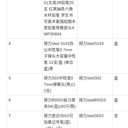
G)文具2B铅笔20
支 红黑抽条六角
木杆铅笔 学生书
写美术素描绘图木
质铅笔带橡皮头A
WP30804
4
得力/deli S143办
得力/deliS143
盒
公中性笔0.7mm
子弹头大容量中性
笔 12支/盒 (单位:
盒)黑
5
得力S02中性笔0.
得力/deliS02
盒
7mm弹簧头(黑)(1
2支)
6
得力8555S省力票
得力/deli8555S
盒
夹5#(混)(40只/筒)
7
得力思达S552可
得力/deliS552
支
加墨记号笔(蓝)