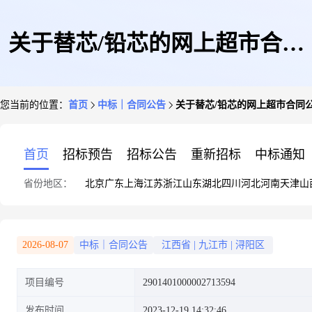
关于替芯/铅芯的网上超市合同
您当前的位置：
首页
中标｜合同公告
关于替芯/铅芯的网上超市合同
公告
首页
招标预告
招标公告
重新招标
中标通知
省份地区：
北京
广东
上海
江苏
浙江
山东
湖北
四川
河北
河南
天津
山
2026-08-07
中标｜合同公告
江西省
|
九江市
|
浔阳区
项目编号
2901401000002713594
发布时间
2023-12-19 14:32:46