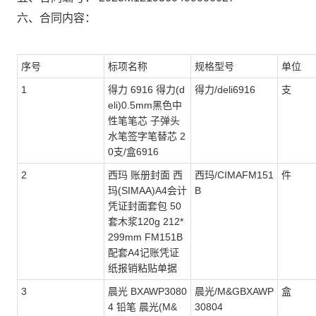
六、合同内容：
序号
标项名称
规格型号
单位
1
得力 6916 得力(d
得力/deli6916
支
eli)0.5mm黑色中
性笔笔芯 子弹头
水笔签字笔替芯 2
0支/盒6916
2
西玛 账册封面 西
西玛/CIMAFM151
件
玛(SIMAA)A4会计
B
凭证封面套包 50
套木浆120g 212*
299mm FM151B
配套A4记账凭证
纸报销粘贴单据
3
晨光 BXAWP3080
晨光/M&GBXAWP
盒
4 铅笔 晨光(M&
30804