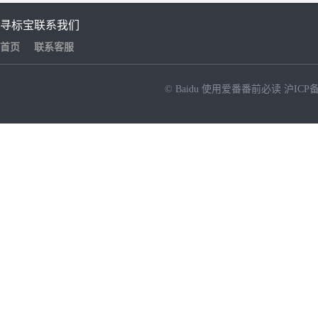
寻标宝
联系我们
首页
联系客服
© Baidu
使用爱番番前必读
沪ICP备
NEW
HOT
暂时没有搜索结果…