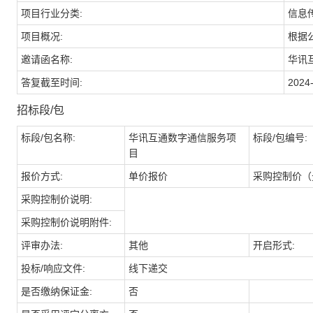
项目行业分类:
信息
项目概况:
根据
邀请函名称:
华讯
答复截至时间:
2024-
招标段/包
标段/包名称:
华讯互通数字通信服务项
标段/包编号:
目
报价方式:
单价报价
采购控制价（
采购控制价说明:
采购控制价说明附件:
评审办法:
其他
开启形式:
投标/响应文件:
线下递交
是否缴纳保证金:
否