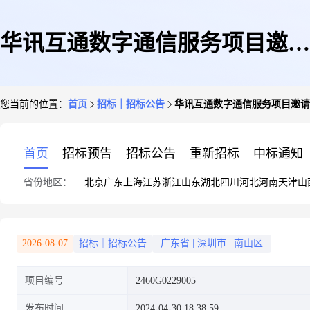
华讯互通数字通信服务项目邀请
您当前的位置：
首页
招标｜招标公告
华讯互通数字通信服务项目邀请
函
首页
招标预告
招标公告
重新招标
中标通知
省份地区：
北京
广东
上海
江苏
浙江
山东
湖北
四川
河北
河南
天津
山
2026-08-07
招标｜招标公告
广东省
|
深圳市
|
南山区
项目编号
2460G0229005
发布时间
2024-04-30 18:38:59