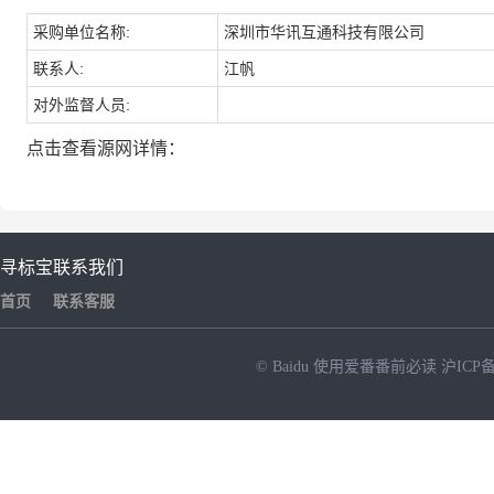
采购单位名称:
深圳市华讯互通科技有限公司
联系人:
江帆
对外监督人员:
点击查看源网详情：
寻标宝
联系我们
首页
联系客服
© Baidu
使用爱番番前必读
沪ICP备
NEW
HOT