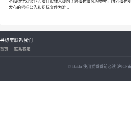
本招标计划仅作为潜在投标人提前了解招标信息的参考，所列招标
发布的招标公告和招标文件为准 。
寻标宝
联系我们
首页
联系客服
© Baidu
使用爱番番前必读
沪ICP备
NEW
HOT