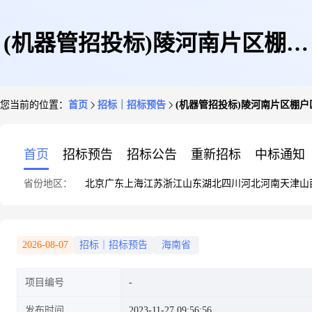
(机器管招投标)陵河南片区棚户
您当前的位置：
首页
招标｜招标预告
(机器管招投标)陵河南片区棚户
区改造一期项目(变更)
首页
招标预告
招标公告
重新招标
中标通知
省份地区：
北京
广东
上海
江苏
浙江
山东
湖北
四川
河北
河南
天津
山
2026-08-07
招标｜招标预告
海南省
项目编号
发布时间
2023-11-27 09:56:56