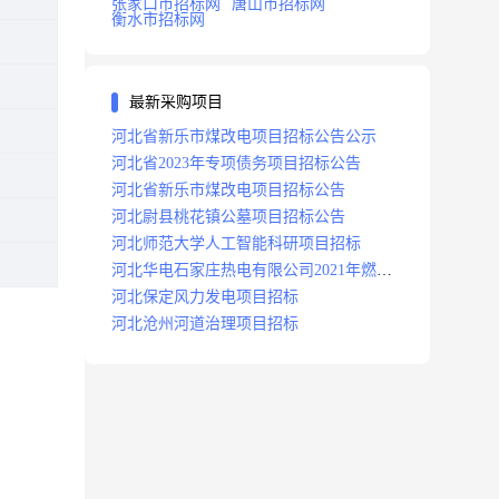
张家口市招标网
唐山市招标网
衡水市招标网
最新采购项目
河北省新乐市煤改电项目招标公告公示
河北省2023年专项债务项目招标公告
河北省新乐市煤改电项目招标公告
河北尉县桃花镇公墓项目招标公告
河北师范大学人工智能科研项目招标
河北华电石家庄热电有限公司2021年燃料
分场辅助运行项目招标公告
河北保定风力发电项目招标
河北沧州河道治理项目招标