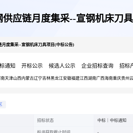
河钢供应链月度集采--宣钢机床刀
应链月度集采--宣钢机床刀具项目(中标公告)
标通知
开标公示
候选人公示
企业招标查询
招标
河南
天津
山西
内蒙古
辽宁
吉林
黑龙江
安徽
福建
江西
湖南
广西
海南
重庆
贵州
区
招标状态
中标｜中标通知
标书获取截止时间