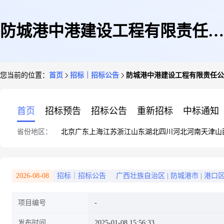
防城港中港建设工程有限责任公
您当前的位置：
首页
招标｜招标公告
防城港中港建设工程有限责任公
司-钦州港大榄坪南作业区新建4
首页
招标预告
招标公告
重新招标
中标通知
省份地区：
北京
广东
上海
江苏
浙江
山东
湖北
四川
河北
河南
天津
山
个重箱堆场大车轨道项目-钢轨
2026-08-08
招标｜招标公告
广西壮族自治区
|
防城港市
|
港口
项目编号
及构件材料采购-采购公告
发布时间
2025-01-08 15:56:33