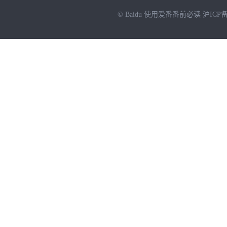
© Baidu
使用爱番番前必读
沪ICP备
NEW
HOT
暂时没有搜索结果…