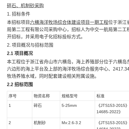
碎石、机制砂采购
1.
招标条件
本招标项目
六横海洋牧场综合体建设项目一期工程
位于浙江
局第二工程有限公司采购中心，招标人为中交一航局第二工
开招标，并采用电子化招标投标方式。
2.
项目概况与招标范围
2
.1
项目概况
本工程位于浙江省舟山市六横岛，海上养殖部分位于六横岛
六边形的海上平台及上部的海洋牧场综合服务中心、2417.3
牧场养殖水域，同时配套建设相关附属设施。
2
.2
招标范围
序号
物资名称
规格型号
标准
1
碎石
5-25mm
《
JTS153-2015
14685-2022》
2
机制砂
M
x:
2.6-3.2
《
JTS153-2015