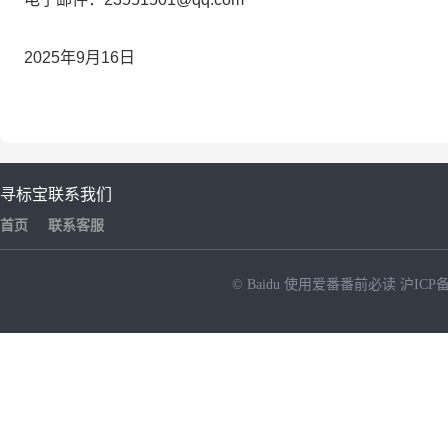
2025年9月16日
寻标宝
联系我们
首页
联系客服
© Baidu
使用爱番番前必读
沪ICP备
NEW
HOT