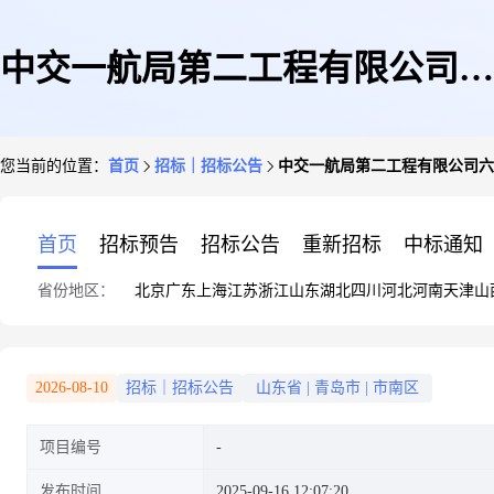
中交一航局第二工程有限公司六
您当前的位置：
首页
招标｜招标公告
中交一航局第二工程有限公司六横
横海洋牧场综合体建设项目一期
首页
招标预告
招标公告
重新招标
中标通知
省份地区：
北京
广东
上海
江苏
浙江
山东
湖北
四川
河北
河南
天津
山
工程碎石、机制砂采购招标公
2026-08-10
招标｜招标公告
山东省
|
青岛市
|
市南区
项目编号
告-二公司浙江(六横)-公开-地
发布时间
2025-09-16 12:07:20