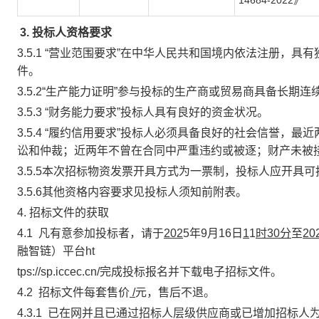
14684-2022》
3. 投标人资格要求
3.5.1 “营业范围要求”在中华人民共和国境内依法注册，
件。
3.5.2“生产能力证明”参与投标的生产商或贸易商具备长
3.5.3 “财务能力要求”投标人具有良好的资金状况。
3.5.4 “履约信用要求”投标人必须具备良好的社会信誉
讼和仲裁；近两年不曾在合同中严重违约或被逐；财产未被
3.5.5
本次招标物资发票开具方式为一票制，投标人应开具可
3.5.6其他资格内容要求见投标人须知前附表。
4.
招标文件的获取
4.1 凡有意参加投标者，请于
202
5年9月1
6
日
1
1
时30分
至
20
融智链）平台ht
tps://sp.iccec.cn/完成投标报名并下载电子招标文件。
4.2 招标文件每套售价
/
元，售后不退。
4.3.1 已在网并且已通过招标人层级供应商或已增加招标