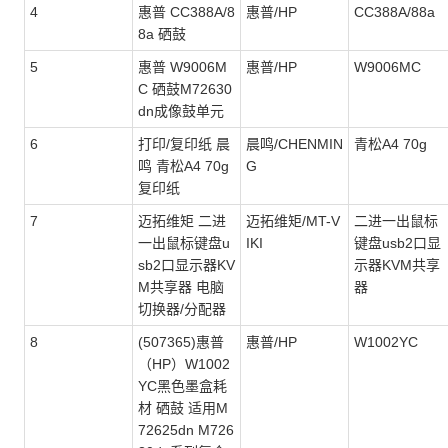
4
惠普 CC388A/8
惠普/HP
CC388A/88a
8a 硒鼓
5
惠普 W9006M
惠普/HP
W9006MC
C 硒鼓M72630
dn成像鼓单元
6
打印/复印纸 晨
晨鸣/CHENMIN
青松A4 70g
鸣 青松A4 70g
G
复印纸
7
迈拓维矩 二进
迈拓维矩/MT-V
二进一出鼠标
一出鼠标键盘u
IKI
键盘usb2口显
sb2口显示器KV
示器KVM共享
M共享器 电脑
器
切换器/分配器
8
(507365)惠普
惠普/HP
W1002YC
（HP）W1002
YC黑色墨盒耗
材 硒鼓 适用M
72625dn M726