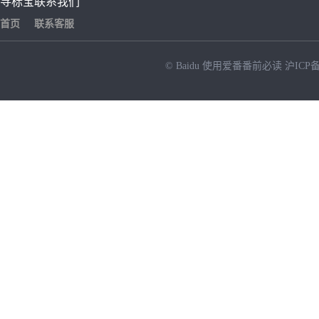
寻标宝
联系我们
首页
联系客服
© Baidu
使用爱番番前必读
沪ICP备
NEW
HOT
暂时没有搜索结果…