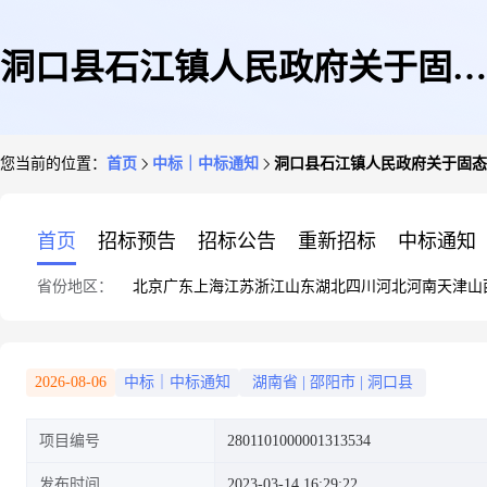
洞口县石江镇人民政府关于固态
您当前的位置：
首页
中标｜中标通知
洞口县石江镇人民政府关于固态
硬盘的网上超市采购项目成交公
首页
招标预告
招标公告
重新招标
中标通知
省份地区：
北京
广东
上海
江苏
浙江
山东
湖北
四川
河北
河南
天津
山
告
2026-08-06
中标｜中标通知
湖南省
|
邵阳市
|
洞口县
项目编号
2801101000001313534
发布时间
2023-03-14 16:29:22