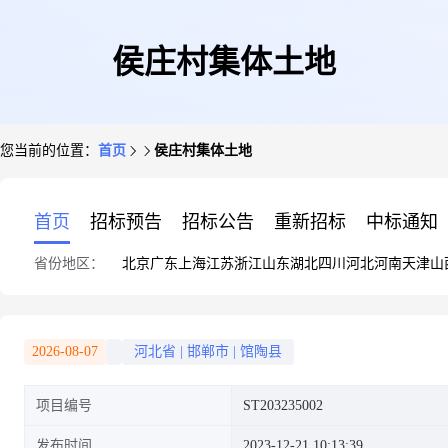
侯庄村集体土地
您当前的位置：
首页
侯庄村集体土地
首页
招标预告
招标公告
重新招标
中标通知
省份地区：
北京
广东
上海
江苏
浙江
山东
湖北
四川
河北
河南
天津
山
2026-08-07
河北省
|
邯郸市
|
馆陶县
项目编号
ST203235002
发布时间
2023-12-21 10:13:39