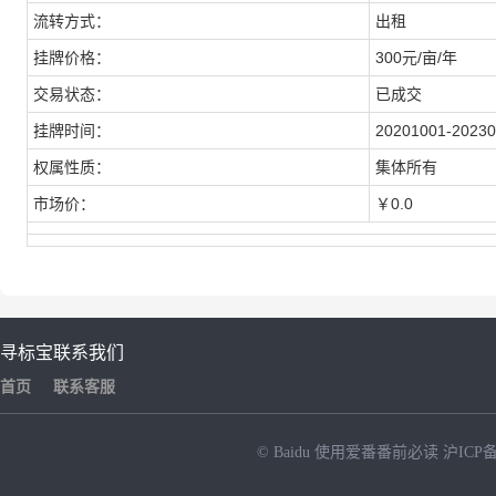
流转方式：
出租
挂牌价格：
300元/亩/年
交易状态：
已成交
挂牌时间：
20201001-2023
权属性质：
集体所有
市场价：
￥
0.0
寻标宝
联系我们
首页
联系客服
© Baidu
使用爱番番前必读
沪ICP备