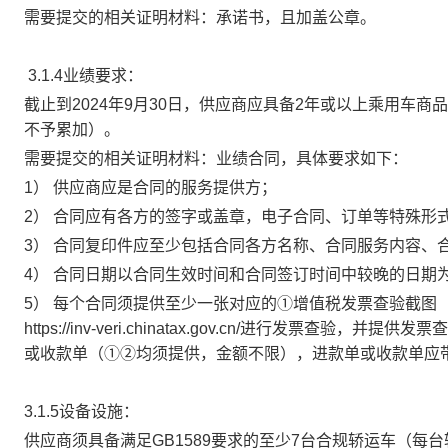
需要提交的相关证明材料：承诺书，且加盖公章。
3.1.4
业绩要求：
截止到2024年9月30日，供应商应具备2年或以上乘用车
不予累加）。
需要提交的相关证明材料：业绩合同，具体要求如下：
1
） 供应商应是合同的服务提供方；
2
） 合同应有各方的签字或盖章，电子合同、订单等特殊形
3
） 合同复印件应至少包括合同各方名称、合同服务内容、
4
） 合同日期以合同生效时间和合同签订时间中较晚的日期
5
） 每个合同须提供至少一张对应的①增值税发票查验截图
https://inv-veri.chinatax.gov.cn/进行发
或收款单（①②均须提供，金额不限），进款单或收款单应
3.1.5
设备设施：
供应商须具备满足GB1589要求的至少7台合规轿运车（每