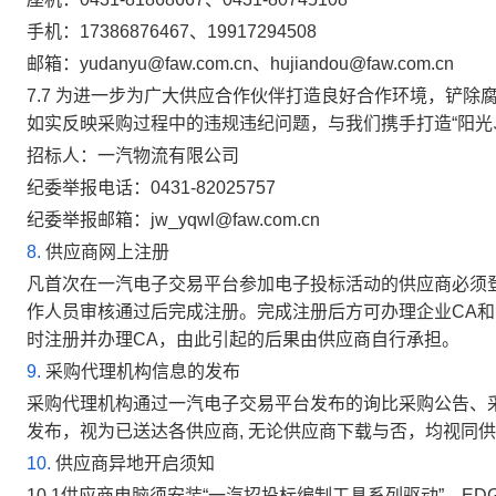
手机：
17386876467
、
19917294508
邮箱：
yudanyu@faw.com.cn
、
hujiandou@faw.com.cn
7.7
为进一步为广大供应合作伙伴打造良好合作环境，铲除
如实反映采购过程中的违规违纪问题，与我们携手打造“阳光
招标人：
一汽物流有限公司
纪委举报电话：
0431-82025757
纪委举报邮箱：
jw_yqwl@faw.com.cn
8.
供应商网上注册
凡首次在一汽电子交易平台参加电子投标活动的供应商必须
作人员审核通过后完成注册。完成注册后方可办理企业CA和
时注册并办理CA，由此引起的后果由供应商自行承担。
9.
采购代理机构信息的发布
采购代理机构通过一汽电子交易平台发布的询比采购公告、
发布，视为已送达各供应商, 无论供应商下载与否，均视同
10.
供应商异地开启须知
10.1
供应商电脑须安装“一汽招投标编制工具系列驱动”、EDGE浏览器