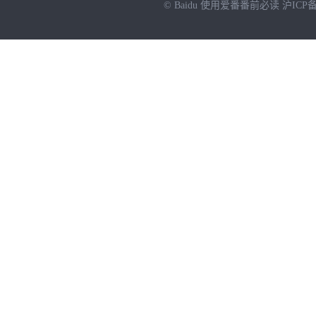
© Baidu
使用爱番番前必读
沪ICP备
NEW
HOT
暂时没有搜索结果…