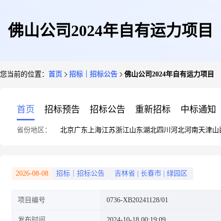
佛山公司2024年自有运力项目
您当前的位置：
首页
招标｜招标公告
佛山公司2024年自有运力项目
首页
招标预告
招标公告
重新招标
中标通知
省份地区：
北京
广东
上海
江苏
浙江
山东
湖北
四川
河北
河南
天津
山
2026-08-08
招标｜招标公告
吉林省
|
长春市
|
绿园区
项目编号
0736-XB20241128/01
发布时间
2024-10-18 00:19:09