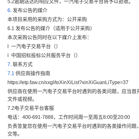
5.2
逾期送达的响应文件，一汽电子交易平台将予以拒收。
6.
发布公告的媒介
本项目采用的采购方式为：
公开采购
6.1
发布公告的媒介
（适用于公开采购）
本次采购公告同时在以下媒介上发布：
l
一汽电子交易平台（
）
l
中国招标投标公共服务平台（
）
7.
联系方式
7.1
供应商操作指南
https://etp.faw.cn/xxgl/toXinXiList?xinXiGuanLiType=37
供应商在使用一汽电子交易平台时遇到的各类问题，应当首先
文件或视频。
7.2
电子交易平台客服
电话：
400-691-7888
，工作时间周一至周五
8:00
至
20:00
负责答复您在使用一汽电子交易平台时遇到的各类操作问题
交等。