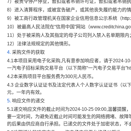
7
）被责令停产停业，暂扣或者吊销许可证，暂扣或者吊销
8
）进入清算程序，或被宣告破产，或其他丧失履约能力的
9
）被工商行政管理机关在国家企业信用信息公示系统（http://w
10
）被最高人民法院在“信用中国”网站（www.creditchin
11
）
处于被采购人及其指定的母子公司列入禁入名单期限内
12
）法律法规规定的其他情形。
4.
采购文件的获取
4.1
本项目采用电子化采购,凡有意参加响应者，请于
2024-10
一汽电子招标采购交易平台（以下简称“一汽电子交易平台”
ht
4.2
本采购项目平台服务费为
300
元人民币。
4.3
企业数字认证证书及法定代表人个人数字认证证书（以下分
元，一年内有效。
5.
响应文件的递交
5.1
递交响应文件的截止时间为
2024-10-25 09:00
,温馨提醒
要一定时间，为避免近截止时间可能发生的网络拥堵、故障
的后果由供应商自行承担。已递交的文件处于加密状态，不