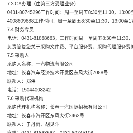
7.3 CA
办理（由第三方受理业务）
0431-80745296
工作时间：周一至周五8:30至11:30，13:
4008809888
工作时间：周一至周五8:30至11:30，13:0
7.4
财务专员
电话：
0431-81868663
，工作时间周一至周五
8:30
至
11:30
，
负责答复您关于采购文件费、平台服务费、采购代理服务费
7.5
采购人
采购人名称：
一汽物流有限公司
地址：
长春汽车经济技术开发区东风大街7088号
联系人：
郑伟
电话：
15044008242
7.6
采购代理机构
采购代理机构名称：
长春一汽国际招标有限公司
地址：
长春市汽开区东风大街3462号
联系人：
于丹雨
、
胡见斗
座机：
0431-81868667
、
0431-80745108