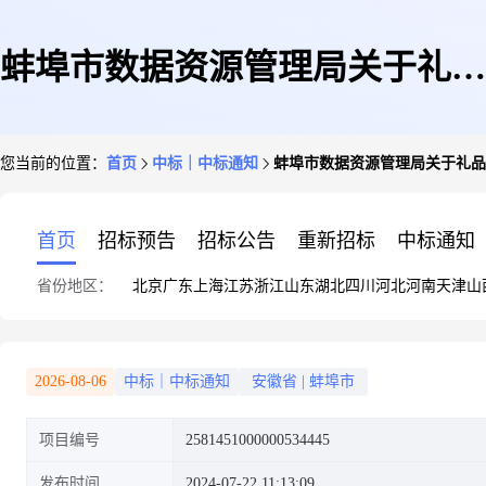
蚌埠市数据资源管理局关于礼品
您当前的位置：
首页
中标｜中标通知
蚌埠市数据资源管理局关于礼品
袋/盒/塑料袋的网上超市采购项
首页
招标预告
招标公告
重新招标
中标通知
省份地区：
北京
广东
上海
江苏
浙江
山东
湖北
四川
河北
河南
天津
山
目成交公告
2026-08-06
中标｜中标通知
安徽省
|
蚌埠市
项目编号
2581451000000534445
发布时间
2024-07-22 11:13:09