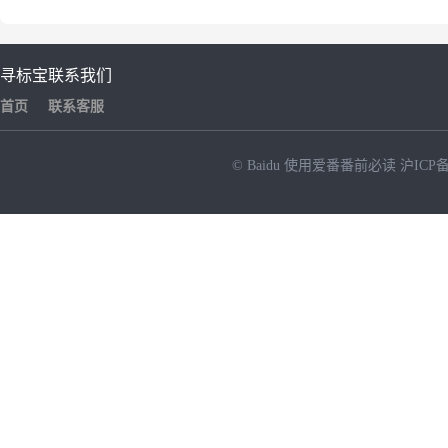
寻标宝
联系我们
首页
联系客服
© Baidu
使用爱番番前必读
沪ICP备
NEW
HOT
暂时没有搜索结果…