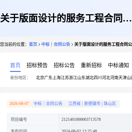
关于版面设计的服务工程合同公
您当前的位置：
首页
中标｜合同公告
关于版面设计的服务工程合同公
告
首页
招标预告
招标公告
重新招标
中标通知
省份地区：
北京
广东
上海
江苏
浙江
山东
湖北
四川
河北
河南
天津
山
2026-08-07
中标｜合同公告
江西省
|
景德镇市
|
珠山区
项目编号
2121401000003713578
发布时间
2024-08-02 13:25:48