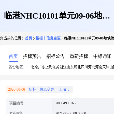
临港NHC10101单元09-06地块
您当前的位置：
首页
招标｜信息变更
临港NHC10101单元09-0
消防工程——补充资格预审文件
首页
招标预告
招标公告
重新招标
中标通知
省份地区：
北京
广东
上海
江苏
浙江
山东
湖北
四川
河北
河南
天津
山
公告
2026-08-06
招标｜信息变更
上海市
项目编号
20LGPD0163
发布时间
2021-08-06 00:00:00