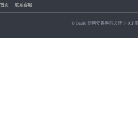
首页
联系客服
© Baidu
使用爱番番前必读
沪ICP备
NEW
HOT
暂时没有搜索结果…