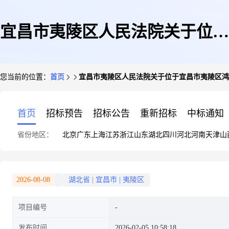
宜昌市夷陵区人民法院关于位于
您当前的位置：
首页
宜昌市夷陵区人民法院关于位于宜昌市夷陵区鸿坤
宜昌市夷陵区鸿坤花语墅二组团
首页
招标预告
招标公告
重新招标
中标通知
省份地区：
北京
广东
上海
江苏
浙江
山东
湖北
四川
河北
河南
天津
山
C112号地下停车位(第二次拍卖)
2026-08-08
湖北省
|
宜昌市
|
夷陵区
项目编号
的公告(二次)
发布时间
2026-02-05 10:58:18