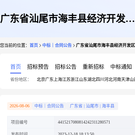
广东省汕尾市海丰县经济开发区
您当前的位置：
首页
中标｜合同公告
广东省汕尾市海丰县经济开发区
配套设施建设项目测绘服务(技
首页
招标预告
招标公告
重新招标
中标通知
省份地区：
北京
广东
上海
江苏
浙江
山东
湖北
四川
河北
河南
天津
山
术审查服务)
2026-08-06
中标｜合同公告
广东省
|
汕尾市
|
海丰县
项目编号
4415217080814242311280571
发布时间
2023-12-18 18:13:50