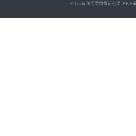
© Baidu
使用爱番番前必读
沪ICP备
NEW
HOT
暂时没有搜索结果…