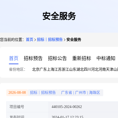
安全服务
您当前的位置：
首页
招标｜招标预告
安全服务
首页
招标预告
招标公告
重新招标
中标通知
省份地区：
北京
广东
上海
江苏
浙江
山东
湖北
四川
河北
河南
天津
山
2026-08-08
招标｜招标预告
广东省
|
广州市
|
海珠区
项目编号
440105-2024-00262
发布时间
2024-01-17 12:23:15