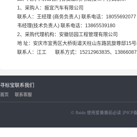
1、采购人：振宜汽车有限公司
联系人：王经理 (商务负责人) 联系电话：18055692077
韦经理(技术负责人) 联系电话：13865539180
2、采购代理机构：安徽钫园工程管理有限公司
地 址：安庆市宜秀区大桥街道天柱山东路凯旋尊邸15号
联系人：江工 联系方式：15212963835、13866087
寻标宝
联系我们
首页
联系客服
© Baidu
使用爱番番前必读
沪ICP备
NEW
HOT