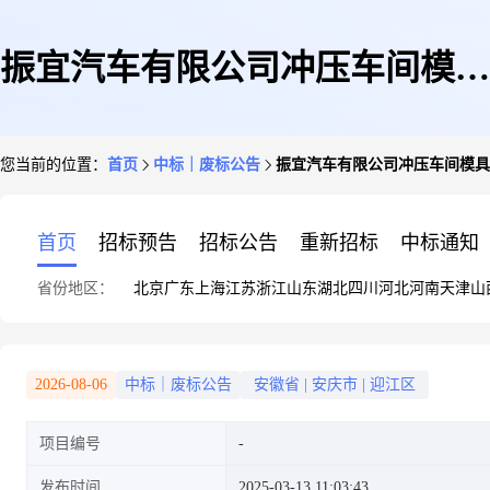
振宜汽车有限公司冲压车间模具
您当前的位置：
首页
中标｜废标公告
振宜汽车有限公司冲压车间模具
外委修理、设变年度框架项目
首页
招标预告
招标公告
重新招标
中标通知
省份地区：
北京
广东
上海
江苏
浙江
山东
湖北
四川
河北
河南
天津
山
(四次)流标公告
2026-08-06
中标｜废标公告
安徽省
|
安庆市
|
迎江区
项目编号
发布时间
2025-03-13 11:03:43