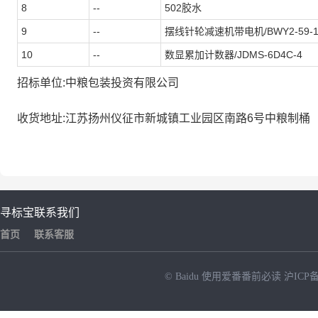
8
--
502胶水
9
--
摆线针轮减速机带电机/BWY2-59-1.5
10
--
数显累加计数器/JDMS-6D4C-4
招标单位:中粮包装投资有限公司
收货地址:江苏扬州仪征市新城镇工业园区南路6号中粮制桶
寻标宝
联系我们
首页
联系客服
© Baidu
使用爱番番前必读
沪ICP备
NEW
HOT