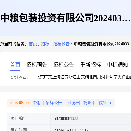
中粮包装投资有限公司20240331
您当前的位置：
首页
招标｜招标公告
中粮包装投资有限公司2024033
询价单带孔弯钩螺栓M12*110非
首页
招标预告
招标公告
重新招标
中标通知
省份地区：
北京
广东
上海
江苏
浙江
山东
湖北
四川
河北
河南
天津
山
批管
2026-08-09
招标｜招标公告
江苏省
|
扬州市
|
仪征市
项目编号
582383081933
发布时间
2024-03-31 11:33:12