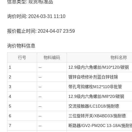
信息类型: 现货/标准品
询价时间: 2024-03-31 11:10
报价截止时间: 2024-04-07 23:59
询价物料信息
行号
物料编码
物料名称
1
--
12.9级内六角螺丝/M10*120/碳钢
2
--
镀锌自喷修补剂蓝白锌钱锦
3
--
带孔弯钩螺栓M12*110非批管
4
--
12.9级内六角螺丝/M8*20/碳钢
5
--
交流接触器/LC1D18/施耐德
6
--
三位旋转开关/XB4BD33/施耐德
7
--
断路器/GV2-PM20C 13-18A/施耐