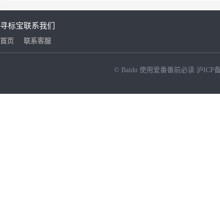
寻标宝
联系我们
首页
联系客服
© Baidu
使用爱番番前必读
沪ICP备
NEW
HOT
暂时没有搜索结果…