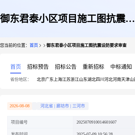
御东君泰小区项目施工图抗震设
您当前的位置：
首页
御东君泰小区项目施工图抗震设防要求审查
防要求审查
首页
招标预告
招标公告
重新招标
中标通知
省份地区：
北京
广东
上海
江苏
浙江
山东
湖北
四川
河北
河南
天津
山
2026-08-08
河北省
|
廊坊市
|
三河市
项目编号
2025070910014601607
发布时间
2025-07-09 10:56:28