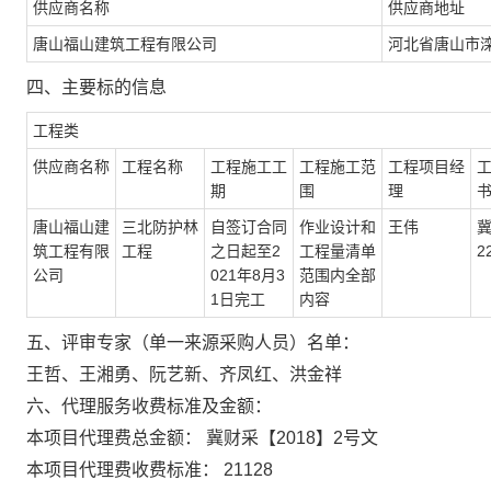
供应商名称
供应商地址
唐山福山建筑工程有限公司
河北省唐山市
四、主要标的信息
工程类
供应商名称
工程名称
工程施工工
工程施工范
工程项目经
期
围
理
唐山福山建
三北防护林
自签订合同
作业设计和
王伟
冀
筑工程有限
工程
之日起至2
工程量清单
2
公司
021年8月3
范围内全部
1日完工
内容
五、评审专家（单一来源采购人员）名单：
王哲、王湘勇、阮艺新、齐凤红、洪金祥
六、代理服务收费标准及金额：
本项目代理费总金额： 冀财采【2018】2号文
本项目代理费收费标准： 21128