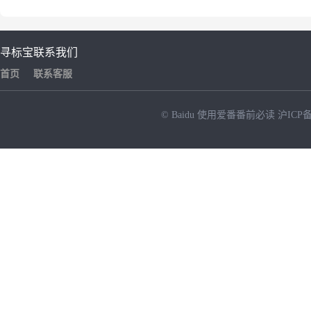
寻标宝
联系我们
首页
联系客服
© Baidu
使用爱番番前必读
沪ICP备
NEW
HOT
暂时没有搜索结果…