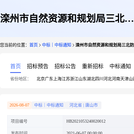
滦州市自然资源和规划局三北防
您当前的位置：
首页
中标｜中标通知
滦州市自然资源和规划局三北防护林
护林工程202105001公开招标中
首页
招标预告
招标公告
重新招标
中标通知
省份地区：
北京
广东
上海
江苏
浙江
山东
湖北
四川
河北
河南
天津
山
标公告
2026-08-07
中标｜中标通知
河北省
|
唐山市
项目编号
HB2021053240020012
发布时间
2021-06-07 00:00:00