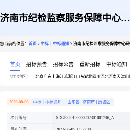
济南市纪检监察服务保障中心碎
您当前的位置：
首页
中标｜中标通知
济南市纪检监察服务保障中心碎
纸机成交公告
首页
招标预告
招标公告
重新招标
中标通知
省份地区：
北京
广东
上海
江苏
浙江
山东
湖北
四川
河北
河南
天津
山
2026-08-06
中标｜中标通知
山东省
|
济南市
|
历城区
项目编号
SDGP370100000202301001746_A
发布时间
2023-06-05 13:58:38