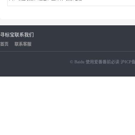
寻标宝
联系我们
首页
联系客服
© Baidu
使用爱番番前必读
沪ICP备
NEW
HOT