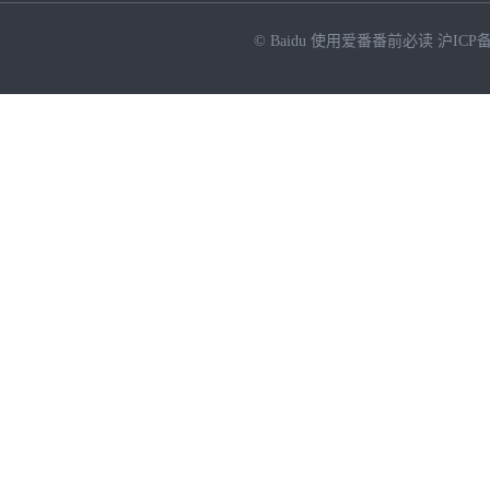
© Baidu
使用爱番番前必读
沪ICP备
NEW
HOT
暂时没有搜索结果…