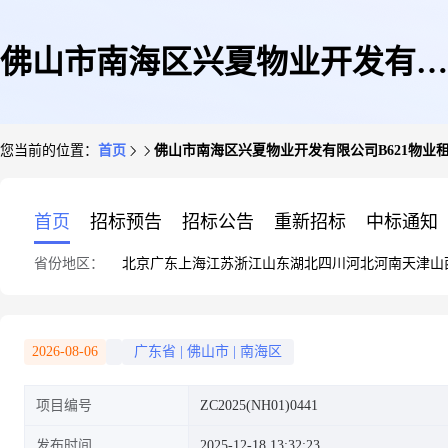
佛山市南海区兴夏物业开发有限
您当前的位置：
首页
佛山市南海区兴夏物业开发有限公司B621物业
公司B621物业租赁项目
首页
招标预告
招标公告
重新招标
中标通知
省份地区：
北京
广东
上海
江苏
浙江
山东
湖北
四川
河北
河南
天津
山
2026-08-06
广东省
|
佛山市
|
南海区
项目编号
ZC2025(NH01)0441
发布时间
2025-12-18 13:32:23