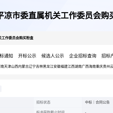
平凉市委直属机关工作委员会购
关工作委员会购买粉盒
标通知
开标公示
候选人公示
企业招标查询
招标
河南
天津
山西
内蒙古
辽宁
吉林
黑龙江
安徽
福建
江西
湖南
广西
海南
重庆
贵州
招标状态
中标｜合同公告
标书获取截止时间