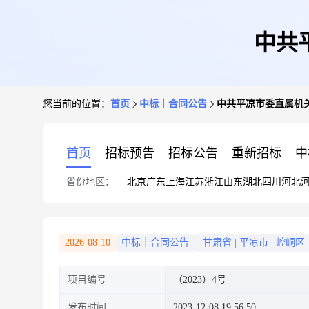
中共
您当前的位置：
首页
中标｜合同公告
中共平凉市委直属机
首页
招标预告
招标公告
重新招标
中
省份地区：
北京
广东
上海
江苏
浙江
山东
湖北
四川
河北
2026-08-10
中标｜合同公告
甘肃省
|
平凉市
|
崆峒区
项目编号
（2023）4号
发布时间
2023-12-08 19:56:50