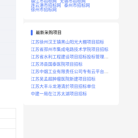
镇江市招标网
无锡市招标网
连云港市招标网
泰州市招标网
徐州市招标网
最新采购项目
江苏徐州汉王镇黑山阳光大棚项目招标
江苏省邳州市集成电路技术学院项目招标
江苏省水利工程建设项目招标投标管理办
法
江苏沛县国泰医院项目招标
江苏中烟工业有限责任公司专有云平台扩
容项目招标
江苏吴孟超肿瘤医院新建项目招标
江苏大丰斗龙港清於项目招标单位
中建一局在江苏太湖项目招标