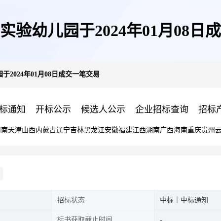
实验幼儿园于2024年01月08日
2024年01月08日成交一笔交易
标通知
开标公示
候选人公示
企业招标查询
招标
河南
天津
山西
内蒙古
辽宁
吉林
黑龙江
安徽
福建
江西
湖南
广西
海南
重庆
贵州
招标状态
中标｜中标通知
标书获取截止时间