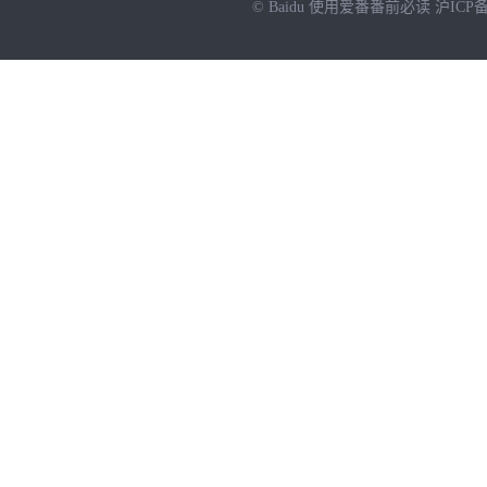
© Baidu
使用爱番番前必读
沪ICP备
NEW
HOT
暂时没有搜索结果…