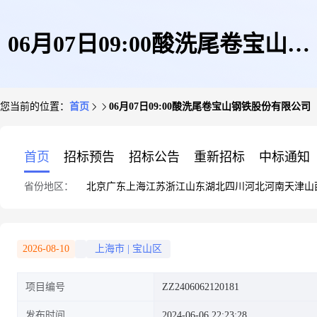
06月07日09:00酸洗尾卷宝山钢
您当前的位置：
首页
06月07日09:00酸洗尾卷宝山钢铁股份有限公司
铁股份有限公司
首页
招标预告
招标公告
重新招标
中标通知
省份地区：
北京
广东
上海
江苏
浙江
山东
湖北
四川
河北
河南
天津
山
2026-08-10
上海市
|
宝山区
项目编号
ZZ2406062120181
发布时间
2024-06-06 22:23:28