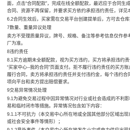
面，点击“合同配款”，完成在线全额配款，最迟应于合同生成当
合同、资源不再保留，并要求买方依约承担违约责任，详见
6.2合同生效后，买家需在交易平台创建提单后，方可去仓
7数量、重量异议处理
卖方不受理质量异议，牌号、规格、备注等参考信息仅作参
厂为准。
8违约责任
8.1买方逾期未全额配款，视为买方违约，买方将承担违约
“买家中心--我的合同”页面支付。拒不履行违约责任的买
履行合同，卖方将承担违约责任并支付违约金，每个违约合同
项向平台和卖方提出赔偿要求。
9交易异常情况处理
9.1为避免交易过程中因异常情况对行业或社会造成的不利
易和临时闭市等措施。异常情况包含如下内容：
9.1.1不可抗力（本交易中心所在地或全国其他部分区域
或社会安全事件等情形）；
9.1.2意外事件（本交易中心所在地发生火灾或电力供应出