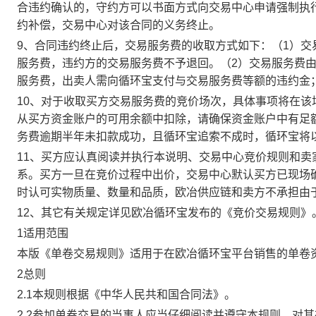
合违约确认的，守约方可以书面方式向交易中心申请强制执
约补偿，交易中心对该合同的义务终止。
9、合同违约终止后，交易服务费的收取方式如下：（1）
服务费，违约方的交易服务费不予退回。（2）交易服务费
服务费，出卖人需向循环宝支付与交易服务费等额的违约金
10、对于收取买方交易服务费的竞价场次，具体事项将在
从买方资金账户的可用余额中扣除，请确保资金账户中有足
务费逾期半年未扣款成功，且循环宝追索不成时，循环宝将
11、买方应认真阅读并执行本说明、交易中心竞价规则和
系。买方一旦在竞价过程中出价，交易中心默认买方已现场
时认可实物质量、数量和品质，欧冶供应链和卖方不承担由
12、其它有关规定详见欧冶循环宝发布的《竞价交易规则》
1适用范围
本版《单卷交易规则》适用于在欧冶循环宝平台销售的单卷
2总则
2.1本规则根据《中华人民共和国合同法》。
2.2参加单卷交易的当事人应当仔细阅读并遵守本规则，对