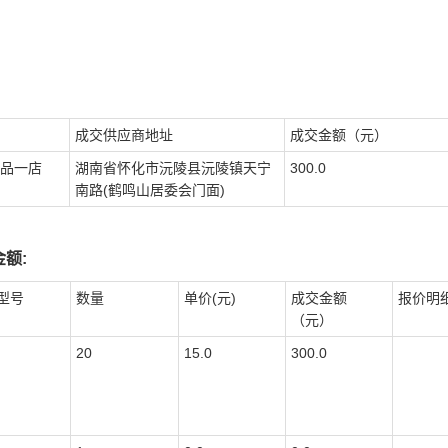
成交供应商地址
成交金额（元）
品一店
湖南省怀化市沅陵县沅陵镇天宁
300.0
南路(鹤鸣山居委会门面)
额:
型号
数量
单价(元)
成交金额
报价明
（元）
20
15.0
300.0