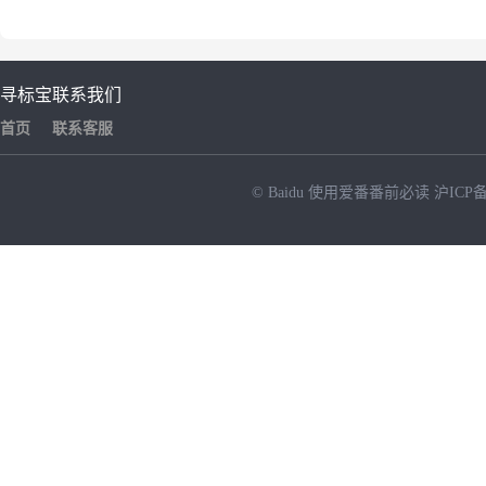
寻标宝
联系我们
首页
联系客服
© Baidu
使用爱番番前必读
沪ICP备
NEW
HOT
暂时没有搜索结果…