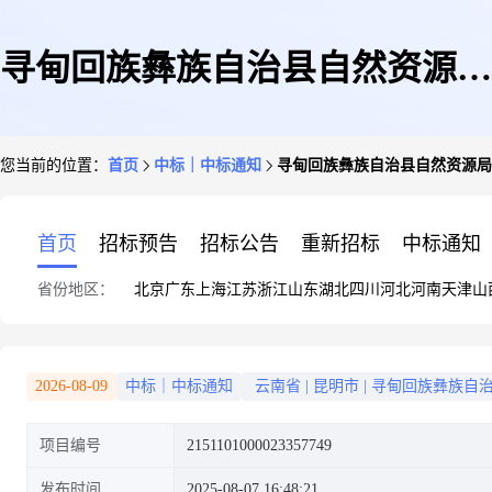
寻甸回族彝族自治县自然资源局
您当前的位置：
首页
中标｜中标通知
寻甸回族彝族自治县自然资源局
关于车辆加油服务的框架协议采
首页
招标预告
招标公告
重新招标
中标通知
省份地区：
北京
广东
上海
江苏
浙江
山东
湖北
四川
河北
河南
天津
山
购项目成交公告
2026-08-09
中标｜中标通知
云南省
|
昆明市
|
寻甸回族彝族自
项目编号
2151101000023357749
发布时间
2025-08-07 16:48:21