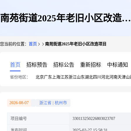
南苑街道2025年老旧小区改造项
您当前的位置：
首页
南苑街道2025年老旧小区改造项目
目
首页
招标预告
招标公告
重新招标
中标通知
省份地区：
北京
广东
上海
江苏
浙江
山东
湖北
四川
河北
河南
天津
山
2026-08-07
浙江省
|
杭州市
项目编号
330113250226803023707
发布时间
2025-02-27 15:58:31