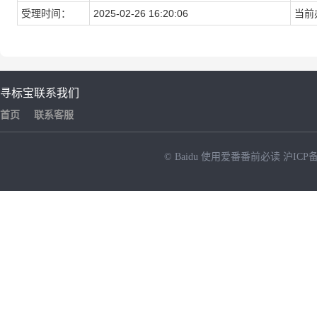
受理时间：
2025-02-26 16:20:06
当前
寻标宝
联系我们
首页
联系客服
© Baidu
使用爱番番前必读
沪ICP备
NEW
HOT