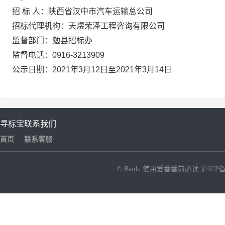
招 标 人：陕西省汉中市汽车运输总公司
招标代理机构：天煜荣泽工程咨询有限公司
监督部门：勉县招标办
监督电话：0916-3213909
公示日期：2021年3月12日至2021年3月14日
寻标宝
联系我们
首页
联系客服
© Baidu
使用爱番番前必读
沪ICP备
NEW
HOT