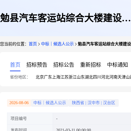
勉县汽车客运站综合大楼建设项
您当前的位置：
首页
中标｜候选人公示
勉县汽车客运站综合大楼建设
目监理监理评标结果公示
首页
招标预告
招标公告
重新招标
中标通知
省份地区：
北京
广东
上海
江苏
浙江
山东
湖北
四川
河北
河南
天津
山
2026-08-06
中标｜候选人公示
陕西省
|
汉中市
|
汉台区
项目编号
发布时间
2021-03-11 00:00:00