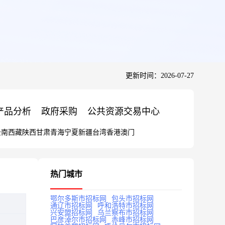
更新时间：2026-07-27
产品分析
政府采购
公共资源交易中心
云南
西藏
陕西
甘肃
青海
宁夏
新疆
台湾
香港
澳门
热门城市
鄂尔多斯市招标网
包头市招标网
通辽市招标网
呼和浩特市招标网
兴安盟招标网
乌兰察布市招标网
巴彦淖尔市招标网
赤峰市招标网