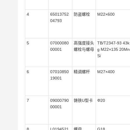
4
65013752
防盗螺栓
M22×600
04793
5
07000080
高强度接头
TB/T2347-93 43k
00001
螺栓与螺母
g M22×135 20Mn
Si
6
07010850
精调螺杆
M27×400
19001
7
09000790
铸铁U型卡
Φ20
00001
8
L0194521
螺母
G18