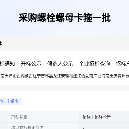
采购螺栓螺母卡箍一批
批
标通知
开标公示
候选人公示
企业招标查询
招标
河南
天津
山西
内蒙古
辽宁
吉林
黑龙江
安徽
福建
江西
湖南
广西
海南
重庆
贵州
市
|
丰镇市
招标状态
招标｜招标公告
标书获取截止时间