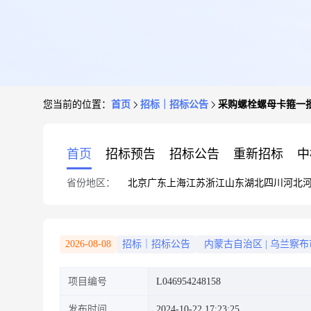
您当前的位置：
首页
招标｜招标公告
采购螺栓螺母卡箍一
首页
招标预告
招标公告
重新招标
中
省份地区：
北京
广东
上海
江苏
浙江
山东
湖北
四川
河北
2026-08-08
招标｜招标公告
内蒙古自治区
|
乌兰察布
项目编号
L046954248158
发布时间
2024-10-22 17:23:25