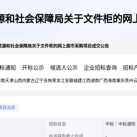
源和社会保障局关于文件柜的网
资源和社会保障局关于文件柜的网上超市采购项目成交公告
标通知
开标公示
候选人公示
企业招标查询
招标
河南
天津
山西
内蒙古
辽宁
吉林
黑龙江
安徽
福建
江西
湖南
广西
海南
重庆
贵州
族自治县
招标状态
中标｜中标通知
标书获取截止时间