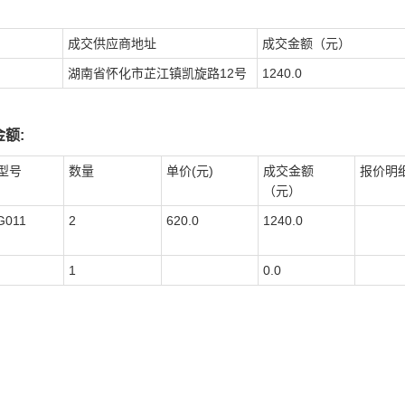
成交供应商地址
成交金额（元）
湖南省怀化市芷江镇凯旋路12号
1240.0
额:
型号
数量
单价(元)
成交金额
报价明
（元）
G011
2
620.0
1240.0
1
0.0