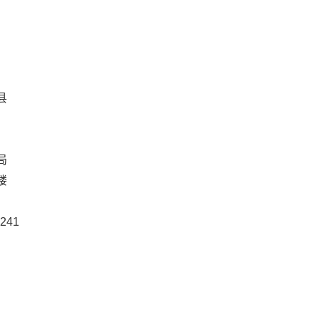
县
局
楼
241