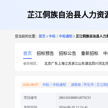
芷江侗族自治县人力资
您当前的位置：
首页
中标｜中标通知
芷江侗族自治县人力
首页
招标预告
招标公告
重新招标
中
省份地区：
北京
广东
上海
江苏
浙江
山东
湖北
四川
河北
2026-08-07
中标｜中标通知
湖南省
|
怀化市
|
芷江侗
项目编号
2861101000014979233
发布时间
2024-09-20 12:13:41