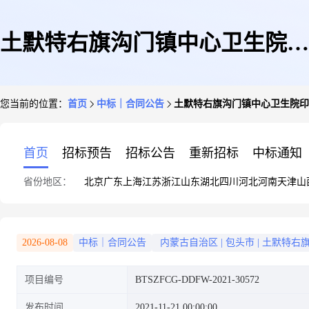
土默特右旗沟门镇中心卫生院印
您当前的位置：
首页
中标｜合同公告
土默特右旗沟门镇中心卫生院印
刷服务定点服务采购合同-合同
首页
招标预告
招标公告
重新招标
中标通知
省份地区：
北京
广东
上海
江苏
浙江
山东
湖北
四川
河北
河南
天津
山
公告
2026-08-08
中标｜合同公告
内蒙古自治区
|
包头市
|
土默特右
项目编号
BTSZFCG-DDFW-2021-30572
发布时间
2021-11-21 00:00:00