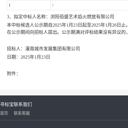
1
/
3、
拟定中标人名称
：
浏阳佰盛艺术焰火燃放有限公司
本
中标候选人公示期自
2025年1月23日
起
至
202
5
年
1
月
26
日
止
在公示期间向招标人提出。公示期
满
对评标结果没有异议的
招标人
：
灌南城市发展集团有限公司
日期
：
202
5
年
1
月
23
日
附件：
寻标宝
联系我们
首页
联系客服