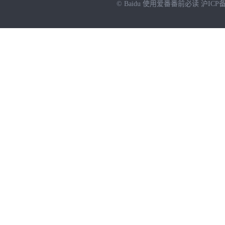
© Baidu
使用爱番番前必读
沪ICP备
NEW
HOT
暂时没有搜索结果…