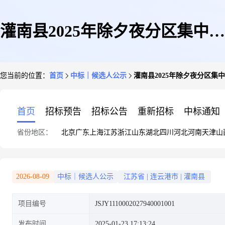
灌南县2025年除夕夜分区集中燃
您当前的位置：
首页
中标｜候选人公示
灌南县2025年除夕夜分区集
放烟花项目中标候选人公示
首页
招标预告
招标公告
重新招标
中标通知
省份地区：
北京
广东
上海
江苏
浙江
山东
湖北
四川
河北
河南
天津
山
2026-08-09
中标｜候选人公示
江苏省
|
连云港市
|
灌南县
项目编号
JSJY1110002027940001001
发布时间
2025-01-23 17:13:24