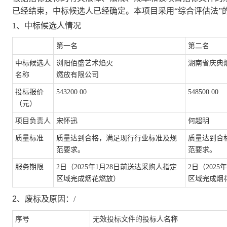
已经结束，中标候选人已经确定
。
本
项目
采用
“综合评估法”
1、
中标候选人情况
第一名
第二名
中标
候选人
浏阳佰盛艺术焰火
湖南省庆典
名称
燃放有限公司
投标
报价
543200.00
548500.00
（
元
）
项目负责人
宋怀迅
何超明
质量标准
质量达到合格，满足现行行业标准及规
质量达到合
范要求。
范要求。
服务期限
2日（2025年1月28日前送达采购人指定
2日（202
区域完成烟花燃放）
区域完成烟
2、
废标
及原因
：
/
序号
无效
投标文件的
投标人
名称