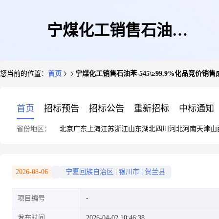
宁煤化工销售石油
您当前的位置：
首页
宁煤化工销售石油苯-545\≥99.9%化品竞价销售成交公
苯-545\≥99.9%化品竞价销售成
首页
招标预告
招标公告
重新招标
中标通知
省份地区：
北京
广东
上海
江苏
浙江
山东
湖北
四川
河北
河南
天津
山
交公示(2026年04月01日
2026-08-06
宁夏回族自治区
|
银川市
|
贺兰县
项目编号
26HPA214003)
发布时间
2026-04-02 10:46:38