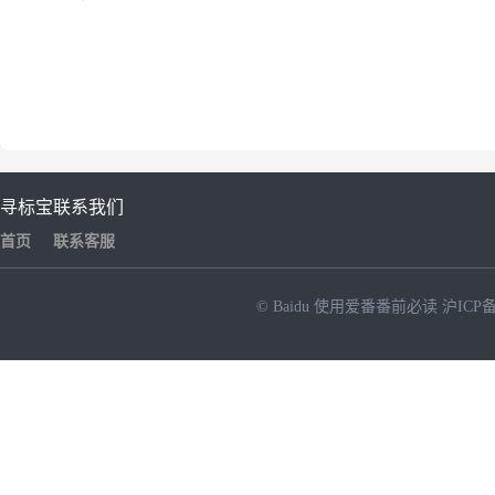
寻标宝
联系我们
首页
联系客服
© Baidu
使用爱番番前必读
沪ICP备
NEW
HOT