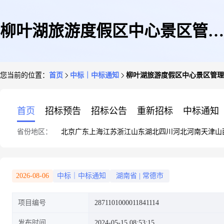
柳叶湖旅游度假区中心景区管理
您当前的位置：
首页
中标｜中标通知
柳叶湖旅游度假区中心景区管理
处关于车辆及其他运输机械租赁
首页
招标预告
招标公告
重新招标
中标通知
省份地区：
北京
广东
上海
江苏
浙江
山东
湖北
四川
河北
河南
天津
山
服务的网上超市采购项目成交公
2026-08-06
中标｜中标通知
湖南省
|
常德市
项目编号
2871101000011841114
告
发布时间
2024-05-15 08:53:15