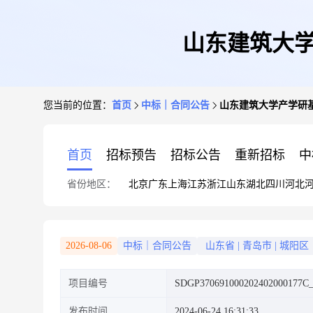
山东建筑大学
您当前的位置：
首页
中标｜合同公告
山东建筑大学产学研基
首页
招标预告
招标公告
重新招标
中
省份地区：
北京
广东
上海
江苏
浙江
山东
湖北
四川
河北
2026-08-06
中标｜合同公告
山东省
|
青岛市
|
城阳区
项目编号
SDGP370691000202402000177C_
发布时间
2024-06-24 16:31:33