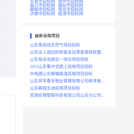
东营市招标网
德州市招标网
临沂市招标网
烟台市招标网
聊城市招标网
青岛市招标网
济南市招标网
威海市招标网
最新采购项目
山东章高线天然气项目招标
山东出入境边防检查总站零星周转房整修
项目招标中标
山东裕龙岛炼化一体化项目招标
2023山东集中式路上风电项目招标
中电建山东聊城临清风电项目招标
山东将军春天物业管理有限公司秩序维护
服务项目招标公告
山东聊城五洲风电项目招标
芜湖安得智联科技有限公司山东分公司济
南地区快递项目招标公告