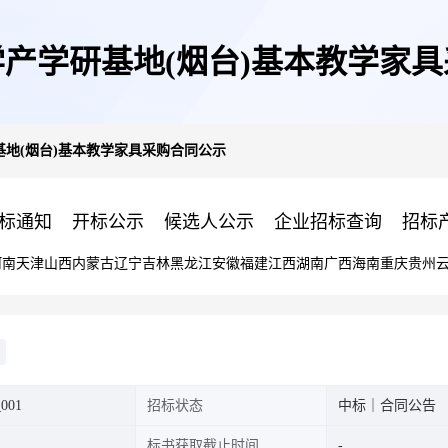
产学研基地(烟台)基本教学家
地(烟台)基本教学家具采购合同公示
标通知
开标公示
候选人公示
企业招标查询
招标
河南
天津
山西
内蒙古
辽宁
吉林
黑龙江
安徽
福建
江西
湖南
广西
海南
重庆
贵州
001
招标状态
中标｜合同公告
标书获取截止时间