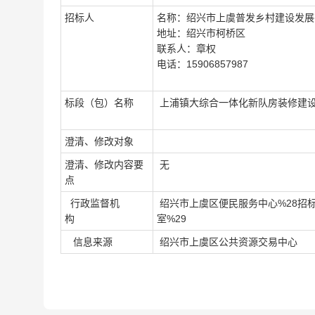
招标人
名称：绍兴市上虞普发乡村建设发展
地址：绍兴市柯桥区
联系人：章权
电话：15906857987
标段（包）名称
上浦镇大综合一体化新队房装修建设
澄清、修改对象
澄清、修改内容要
无
点
行政监督机
绍兴市上虞区便民服务中心%28招
构
室%29
信息来源
绍兴市上虞区公共资源交易中心