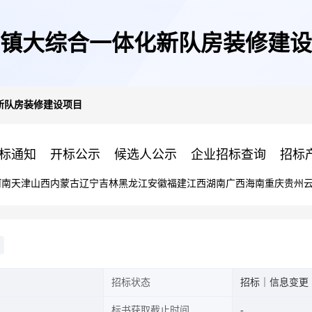
镇大综合一体化新队房装修建设
新队房装修建设项目
标通知
开标公示
候选人公示
企业招标查询
招标
河南
天津
山西
内蒙古
辽宁
吉林
黑龙江
安徽
福建
江西
湖南
广西
海南
重庆
贵州
招标状态
招标｜信息变更
标书获取截止时间