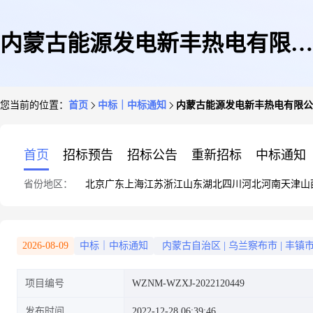
内蒙古能源发电新丰热电有限公
您当前的位置：
首页
中标｜中标通知
内蒙古能源发电新丰热电有限公
司煤斗疏通装置油缸密封件询价
首页
招标预告
招标公告
重新招标
中标通知
省份地区：
北京
广东
上海
江苏
浙江
山东
湖北
四川
河北
河南
天津
山
采购结果公告
2026-08-09
中标｜中标通知
内蒙古自治区
|
乌兰察布市
|
丰镇
项目编号
WZNM-WZXJ-2022120449
发布时间
2022-12-28 06:39:46