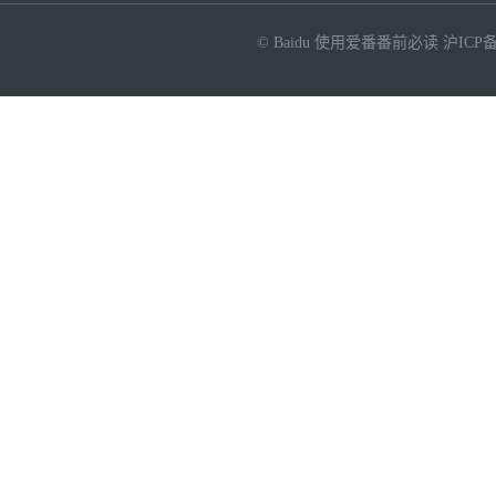
© Baidu
使用爱番番前必读
沪ICP备
NEW
HOT
暂时没有搜索结果…