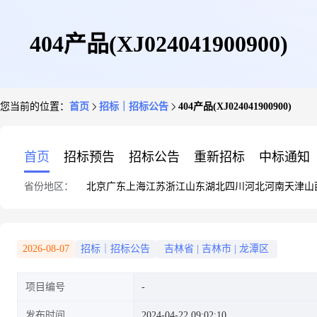
404产品(XJ024041900900)
您当前的位置：
首页
招标｜招标公告
404产品(XJ024041900900)
首页
招标预告
招标公告
重新招标
中标通知
省份地区：
北京
广东
上海
江苏
浙江
山东
湖北
四川
河北
河南
天津
山
2026-08-07
招标｜招标公告
吉林省
|
吉林市
|
龙潭区
项目编号
发布时间
2024-04-22 09:02:10