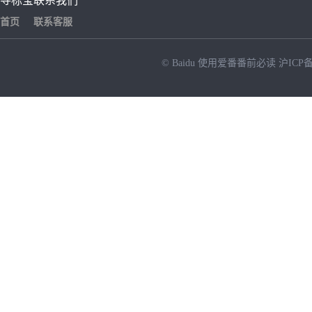
寻标宝
联系我们
首页
联系客服
© Baidu
使用爱番番前必读
沪ICP备
NEW
HOT
暂时没有搜索结果…